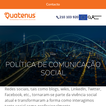
Contacto
210 103 920
Início
POLÍTICA DE COMUNICAÇÃO
SOCIAL
Redes sociais, tais como blogs, wikis, LinkedIn, Twitter,
Facebook, etc., tornaram-se parte da vivência social
atual e transformaram a forma como interagimos
tanto social como profissionalmente.